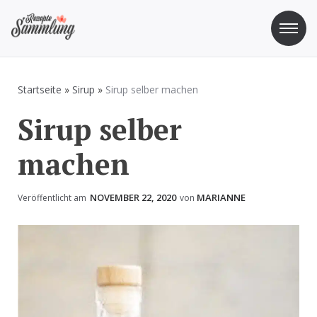
Zum
Inhalt
springen
Rezepte Sammlung
Rezepte zum Kochen und Backen
Startseite
»
Sirup
»
Sirup selber machen
Sirup selber
machen
NOVEMBER 22, 2020
MARIANNE
Veröffentlicht am
von