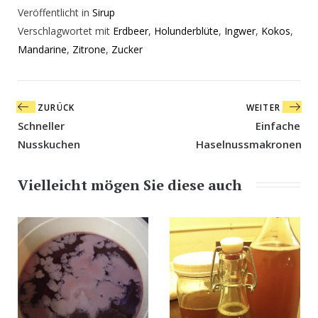
Veröffentlicht in
Sirup
Verschlagwortet mit
Erdbeer
,
Holunderblüte
,
Ingwer
,
Kokos
,
Mandarine
,
Zitrone
,
Zucker
Beitragsnavigation
ZURÜCK
WEITER
Schneller
Einfache
Nusskuchen
Haselnussmakronen
Vielleicht mögen Sie diese auch