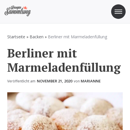
Zum
Inhalt
springen
Rezepte Sammlung
Rezepte zum Kochen und Backen
Startseite
»
Backen
»
Berliner mit Marmeladenfüllung
Berliner mit
Marmeladenfüllung
NOVEMBER 21, 2020
MARIANNE
Veröffentlicht am
von