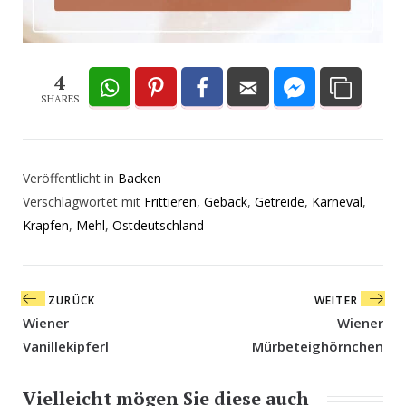
4
SHARES
Veröffentlicht in
Backen
Verschlagwortet mit
Frittieren
,
Gebäck
,
Getreide
,
Karneval
,
Krapfen
,
Mehl
,
Ostdeutschland
Beitragsnavigation
ZURÜCK
WEITER
Wiener
Wiener
Vanillekipferl
Mürbeteighörnchen
Vielleicht mögen Sie diese auch