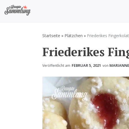
Zum
Inhalt
springen
Rezepte Sammlung
Rezepte zum Kochen und Backen
Startseite
»
Plätzchen
»
Friederikes Fingerkola
Friederikes Fi
FEBRUAR 5, 2021
MARIANN
Veröffentlicht am
von