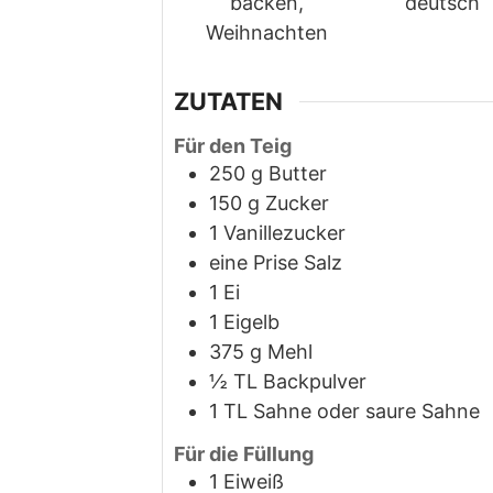
backen,
deutsch
Weihnachten
ZUTATEN
Für den Teig
250
g
Butter
150
g
Zucker
1
Vanillezucker
eine Prise Salz
1
Ei
1
Eigelb
375
g
Mehl
½
TL Backpulver
1
TL Sahne oder saure Sahne
Für die Füllung
1
Eiweiß