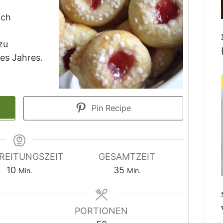
ach
zu
es Jahres.
Pin Recipe
REITUNGSZEIT
GESAMTZEIT
Minuten
Minuten
10
35
Min.
Min.
PORTIONEN