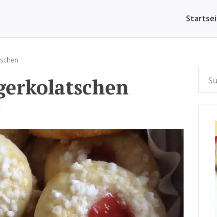
Startse
tschen
ngerkolatschen
E