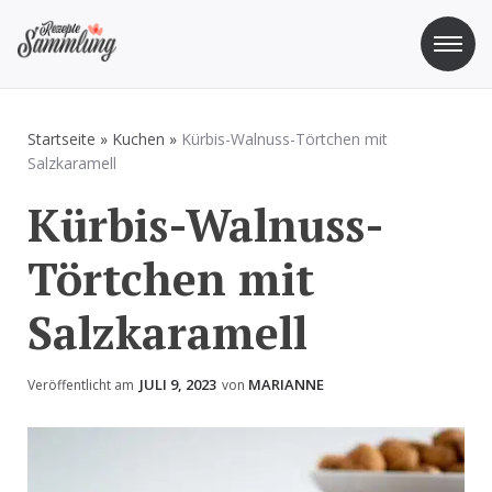
Zum
Inhalt
springen
Rezepte Sammlung
Rezepte zum Kochen und Backen
Startseite
»
Kuchen
»
Kürbis-Walnuss-Törtchen mit
Salzkaramell
Kürbis-Walnuss-
Törtchen mit
Salzkaramell
JULI 9, 2023
MARIANNE
Veröffentlicht am
von