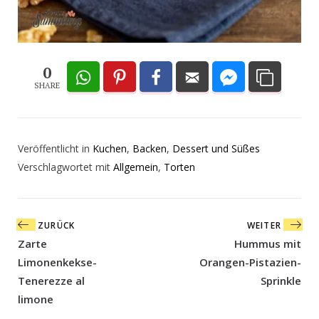
0
SHARE
Veröffentlicht in
Kuchen
,
Backen
,
Dessert und Süßes
Verschlagwortet mit
Allgemein
,
Torten
Beitragsnavigation
ZURÜCK
WEITER
Zarte
Hummus mit
Limonenkekse-
Orangen-Pistazien-
Tenerezze al
Sprinkle
limone