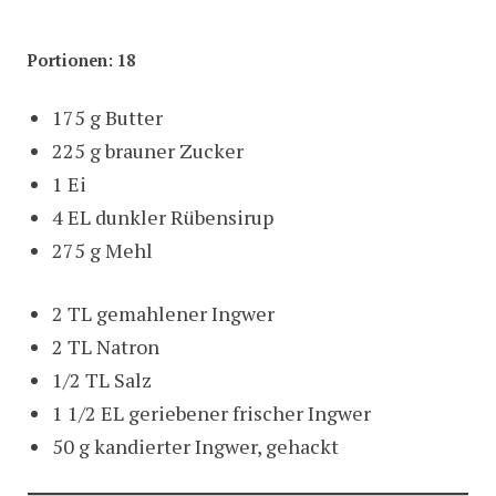
Portionen: 18
175 g Butter
225 g brauner Zucker
1 Ei
4 EL dunkler Rübensirup
275 g Mehl
2 TL gemahlener Ingwer
2 TL Natron
1/2 TL Salz
1 1/2 EL geriebener frischer Ingwer
50 g kandierter Ingwer, gehackt