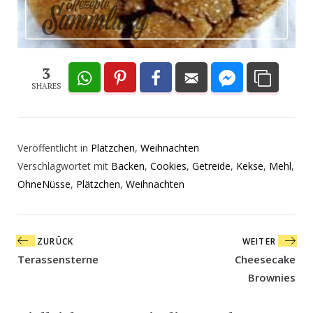
3
SHARES
Veröffentlicht in
Plätzchen
,
Weihnachten
Verschlagwortet mit
Backen
,
Cookies
,
Getreide
,
Kekse
,
Mehl
,
OhneNüsse
,
Plätzchen
,
Weihnachten
Beitragsnavigation
ZURÜCK
WEITER
Terassensterne
Cheesecake
Brownies