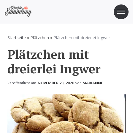
Zum
Inhalt
springen
Rezepte Sammlung
Rezepte zum Kochen und Backen
Startseite
»
Plätzchen
»
Plätzchen mit dreierlei Ingwer
Plätzchen mit
dreierlei Ingwer
NOVEMBER 23, 2020
MARIANNE
Veröffentlicht am
von