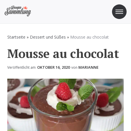
Zum
Inhalt
springen
Rezepte Sammlung
Rezepte zum Kochen und Backen
Startseite
»
Dessert und Süßes
»
Mousse au chocolat
Mousse au chocolat
OKTOBER 16, 2020
MARIANNE
Veröffentlicht am
von