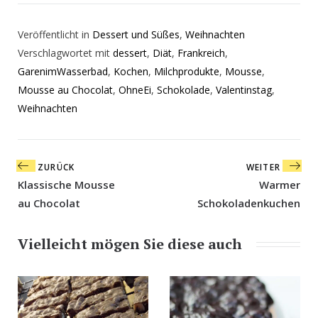
Veröffentlicht in
Dessert und Süßes
,
Weihnachten
Verschlagwortet mit
dessert
,
Diät
,
Frankreich
,
GarenimWasserbad
,
Kochen
,
Milchprodukte
,
Mousse
,
Mousse au Chocolat
,
OhneEi
,
Schokolade
,
Valentinstag
,
Weihnachten
Beitragsnavigation
ZURÜCK
WEITER
Klassische Mousse
Warmer
au Chocolat
Schokoladenkuchen
Vielleicht mögen Sie diese auch