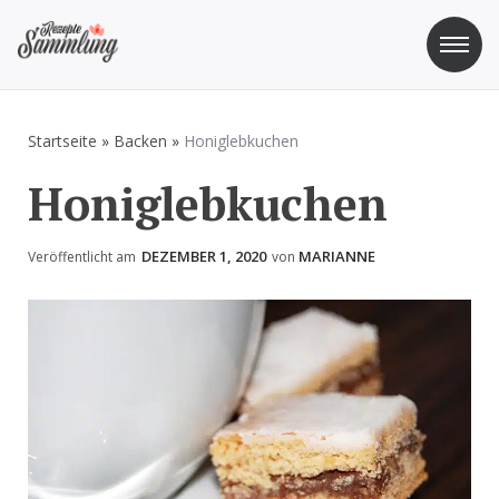
Zum
Inhalt
springen
Rezepte Sammlung
Rezepte zum Kochen und Backen
Startseite
»
Backen
»
Honiglebkuchen
Honiglebkuchen
DEZEMBER 1, 2020
MARIANNE
Veröffentlicht am
von