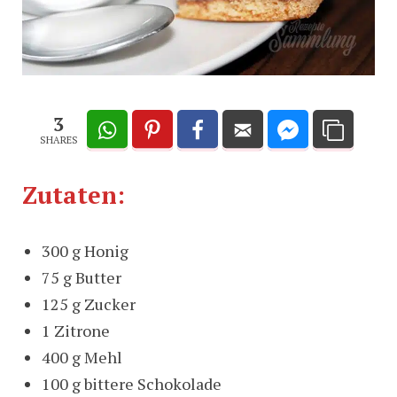
3
SHARES
Zutaten:
300 g Honig
75 g Butter
125 g Zucker
1 Zitrone
400 g Mehl
100 g bittere Schokolade