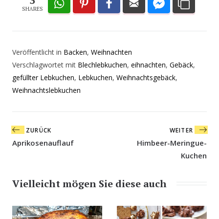
3
SHARES
Veröffentlicht in
Backen
,
Weihnachten
Verschlagwortet mit
Blechlebkuchen
,
eihnachten
,
Gebäck
,
gefüllter Lebkuchen
,
Lebkuchen
,
Weihnachtsgebäck
,
Weihnachtslebkuchen
Beitragsnavigation
ZURÜCK
WEITER
Aprikosenauflauf
Himbeer-Meringue-
Kuchen
Vielleicht mögen Sie diese auch