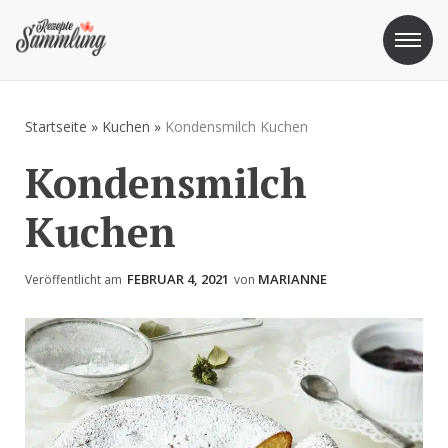
Zum
Inhalt
springen
Rezepte Sammlung
Rezepte zum Kochen und Backen
Startseite
»
Kuchen
»
Kondensmilch Kuchen
Kondensmilch
Kuchen
FEBRUAR 4, 2021
MARIANNE
Veröffentlicht am
von