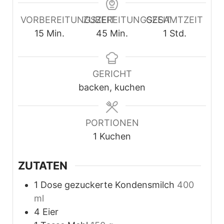
VORBEREITUNGSZEIT
ZUBEREITUNGSZEIT
GESAMTZEIT
Minuten
Minuten
Stunde
15
Min.
45
Min.
1
Std.
GERICHT
backen, kuchen
PORTIONEN
1
Kuchen
ZUTATEN
1
Dose gezuckerte Kondensmilch
400
ml
4
Eier