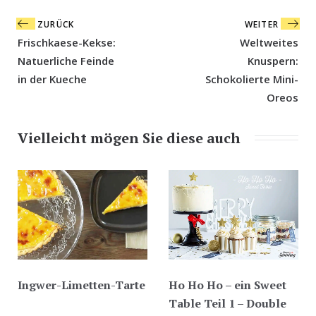
Beitragsnavigation
ZURÜCK
WEITER
Frischkaese-Kekse:
Weltweites
Natuerliche Feinde
Knuspern:
in der Kueche
Schokolierte Mini-
Oreos
Vielleicht mögen Sie diese auch
Ingwer-Limetten-Tarte
Ho Ho Ho – ein Sweet
Table Teil 1 – Double