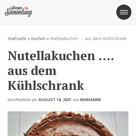
Zum
Inhalt
springen
Rezepte Sammlung
Rezepte zum Kochen und Backen
Startseite
»
Kuchen
»
Nutellakuchen …. aus dem Kühlschrank
Nutellakuchen ….
aus dem
Kühlschrank
AUGUST 18, 2021
MARIANNE
Veröffentlicht am
von