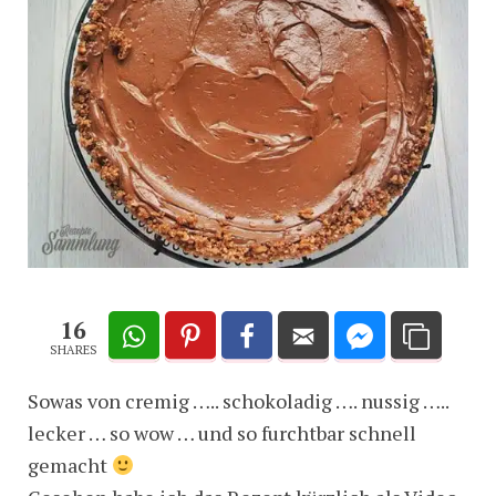
16
SHARES
Sowas von cremig ….. schokoladig …. nussig …..
lecker … so wow … und so furchtbar schnell
gemacht