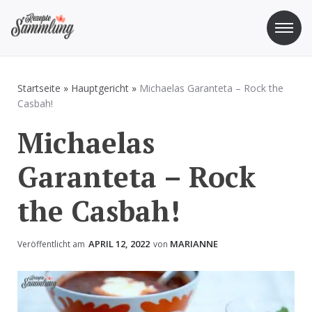
Zum
Inhalt
springen
Rezepte Sammlung
Rezepte zum Kochen und Backen
Startseite
»
Hauptgericht
»
Michaelas Garanteta – Rock the
Casbah!
Michaelas
Garanteta – Rock
the Casbah!
APRIL 12, 2022
MARIANNE
Veröffentlicht am
von