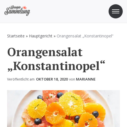
Zum
Inhalt
springen
Rezepte Sammlung
Rezepte zum Kochen und Backen
Startseite
»
Hauptgericht
»
Orangensalat „Konstantinopel“
Orangensalat
„Konstantinopel“
OKTOBER 18, 2020
MARIANNE
Veröffentlicht am
von