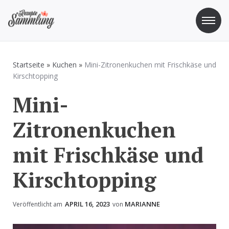
Zum
Inhalt
springen
Rezepte Sammlung
Rezepte zum Kochen und Backen
Startseite
»
Kuchen
»
Mini-Zitronenkuchen mit Frischkäse und
Kirschtopping
Mini-
Zitronenkuchen
mit Frischkäse und
Kirschtopping
APRIL 16, 2023
MARIANNE
Veröffentlicht am
von