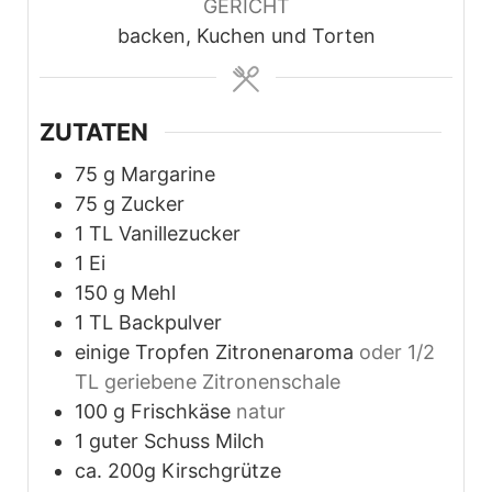
GERICHT
backen, Kuchen und Torten
ZUTATEN
75
g
Margarine
75
g
Zucker
1
TL Vanillezucker
1
Ei
150
g
Mehl
1
TL Backpulver
einige Tropfen Zitronenaroma
oder 1/2
TL geriebene Zitronenschale
100
g
Frischkäse
natur
1
guter Schuss Milch
ca. 200g Kirschgrütze