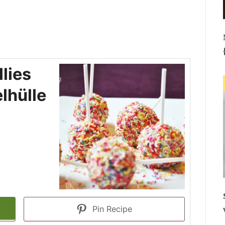
lies
lhülle
Pin Recipe