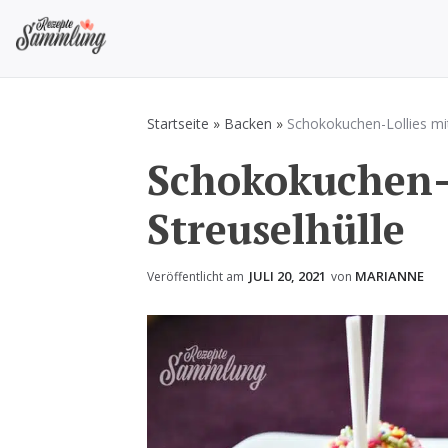
Zum
Inhalt
springen
Rezepte Sammlung
Rezepte zum Kochen und Backen
Startseite
»
Backen
»
Schokokuchen-Lollies mit
Schokokuchen-L
Streuselhülle
JULI 20, 2021
MARIANNE
Veröffentlicht am
von