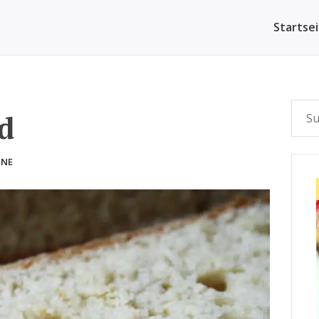
Startse
d
NNE