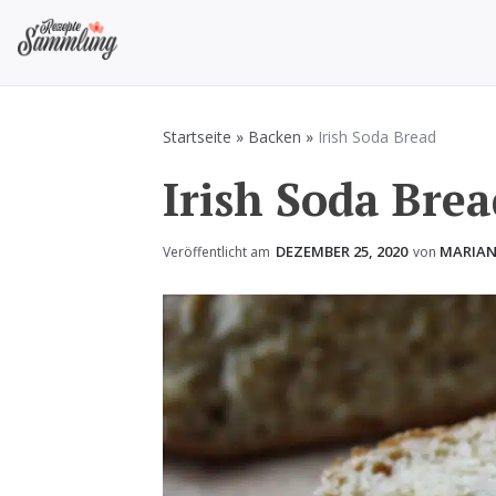
Zum
Inhalt
springen
Rezepte Sammlung
Rezepte zum Kochen und Backen
Startseite
»
Backen
»
Irish Soda Bread
Irish Soda Brea
DEZEMBER 25, 2020
MARIA
Veröffentlicht am
von