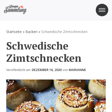
Zum
Inhalt
springen
Rezepte Sammlung
Rezepte zum Kochen und Backen
Startseite
»
Backen
»
Schwedische Zimtschnecken
Schwedische
Zimtschnecken
DEZEMBER 16, 2020
MARIANNE
Veröffentlicht am
von