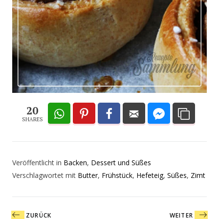
20
SHARES
Veröffentlicht in
Backen
,
Dessert und Süßes
Verschlagwortet mit
Butter
,
Frühstück
,
Hefeteig
,
Süßes
,
Zimt
Beitragsnavigation
ZURÜCK
WEITER