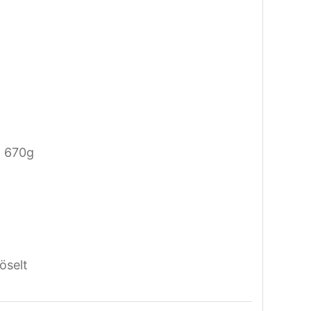
. 670g
öselt