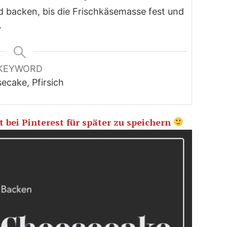
d backen, bis die Frischkäsemasse fest und
.
KEYWORD
ecake, Pfirsich
 bei Pinterest für später zu speichern