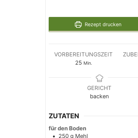
Rezept drucken
VORBEREITUNGSZEIT
ZUBE
Minuten
25
Min.
GERICHT
backen
ZUTATEN
für den Boden
250
g
Mehl