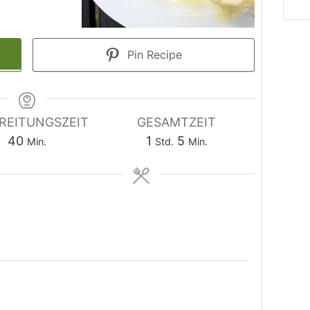
Pin Recipe
REITUNGSZEIT
GESAMTZEIT
Minuten
Stunde
Minuten
40
1
5
Min.
Std.
Min.