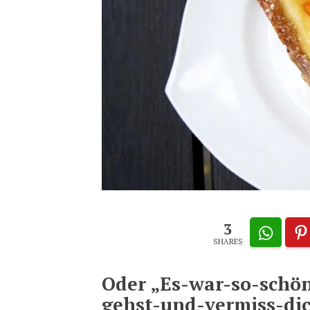
3
SHARES
Oder „Es-war-so-schö
gehst-und-vermiss-dic