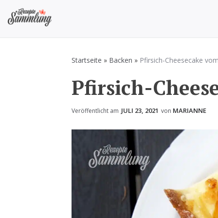
Zum
Inhalt
springen
Rezepte Sammlung
Rezepte zum Kochen und Backen
Startseite
»
Backen
»
Pfirsich-Cheesecake vom
Pfirsich-Chees
JULI 23, 2021
MARIANNE
Veröffentlicht am
von