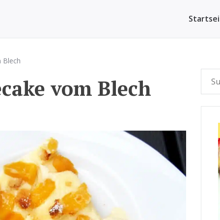
Startse
 Blech
ecake vom Blech