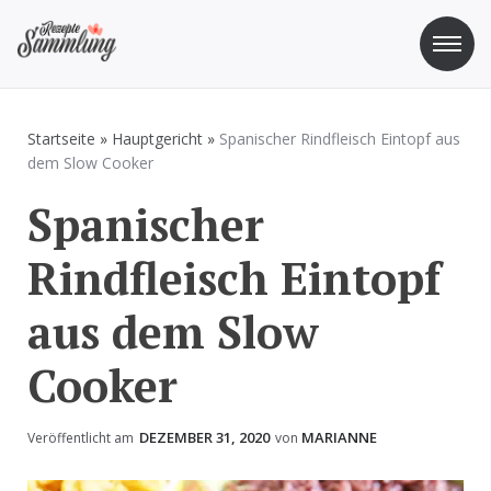
Zum
Inhalt
springen
Rezepte Sammlung
Rezepte zum Kochen und Backen
Startseite
»
Hauptgericht
»
Spanischer Rindfleisch Eintopf aus
dem Slow Cooker
Spanischer
Rindfleisch Eintopf
aus dem Slow
Cooker
DEZEMBER 31, 2020
MARIANNE
Veröffentlicht am
von