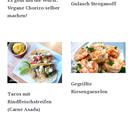
Es geht um die Wurst:
Gulasch Stroganoff
Vegane Chorizo selber
machen!
Gegrillte
Riesengarnelen
Tacos mit
Rindfleischstreifen
(Carne Asada)