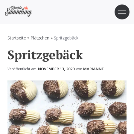
Zum
Inhalt
springen
Rezepte Sammlung
Rezepte zum Kochen und Backen
Startseite
»
Plätzchen
»
Spritzgebäck
Spritzgebäck
NOVEMBER 13, 2020
MARIANNE
Veröffentlicht am
von