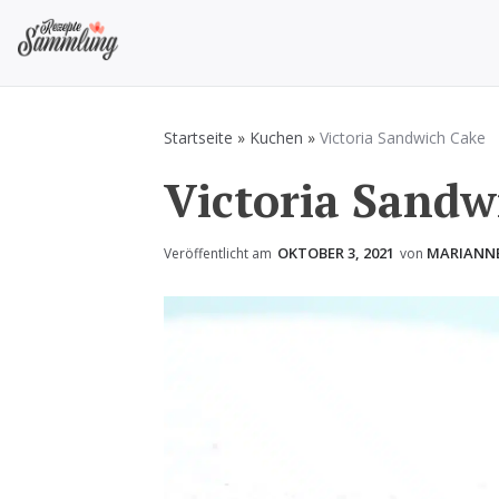
Zum
Inhalt
springen
Rezepte Sammlung
Rezepte zum Kochen und Backen
Startseite
»
Kuchen
»
Victoria Sandwich Cake
Victoria Sandw
OKTOBER 3, 2021
MARIANN
Veröffentlicht am
von