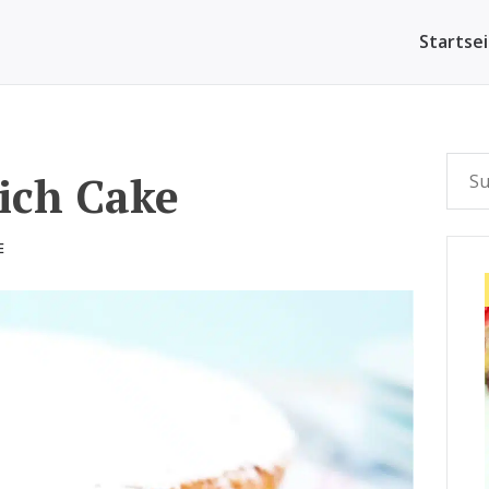
Startse
ich Cake
E