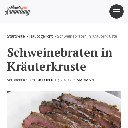
Zum
Inhalt
springen
Rezepte Sammlung
Rezepte zum Kochen und Backen
Startseite
»
Hauptgericht
»
Schweinebraten in Kräuterkruste
Schweinebraten in
Kräuterkruste
OKTOBER 19, 2020
MARIANNE
Veröffentlicht am
von