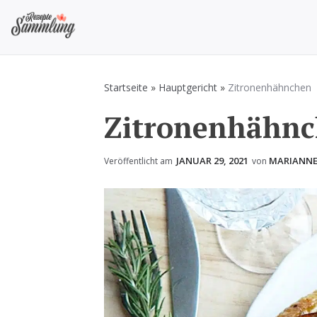
Zum
Inhalt
springen
Rezepte Sammlung
Rezepte zum Kochen und Backen
Startseite
»
Hauptgericht
»
Zitronenhähnchen
Zitronenhähn
JANUAR 29, 2021
MARIANN
Veröffentlicht am
von