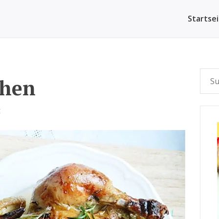
Startse
chen
E