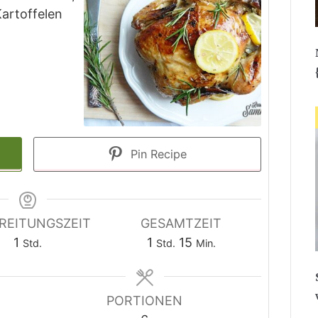
Kartoffelen
Pin Recipe
REITUNGSZEIT
GESAMTZEIT
Stunde
Stunde
Minuten
1
1
15
Std.
Std.
Min.
PORTIONEN