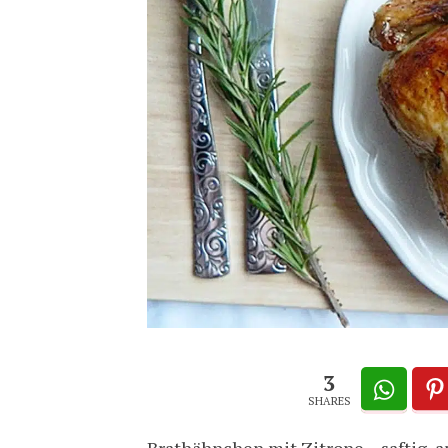
3
SHARES
Brathähnchen mit Zitrone – saftig, a