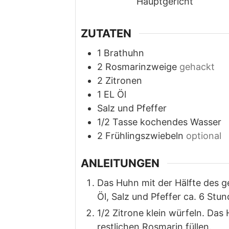
Hauptgericht
ZUTATEN
1
Brathuhn
2
Rosmarinzweige
gehackt
2
Zitronen
1
EL Öl
Salz und Pfeffer
1/2
Tasse kochendes Wasser
2
Frühlingszwiebeln
optional
ANLEITUNGEN
Das Huhn mit der Hälfte des g
Öl, Salz und Pfeffer ca. 6 Stu
1/2 Zitrone klein würfeln. Da
restlichen Rosmarin füllen.