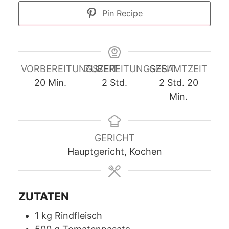
Pin Recipe
VORBEREITUNGSZEIT
ZUBEREITUNGSZEIT
GESAMTZEIT
Minuten
Stunden
Stunden
Minute
20
Min.
2
Std.
2
Std.
20
Min.
GERICHT
Hauptgericht, Kochen
ZUTATEN
1
kg
Rindfleisch