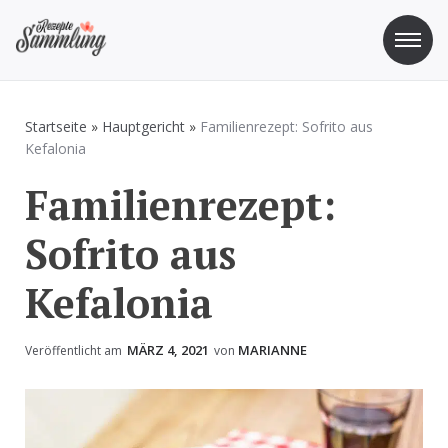
Zum
Inhalt
springen
Rezepte Sammlung
Rezepte zum Kochen und Backen
Startseite
»
Hauptgericht
»
Familienrezept: Sofrito aus
Kefalonia
Familienrezept:
Sofrito aus
Kefalonia
MÄRZ 4, 2021
MARIANNE
Veröffentlicht am
von